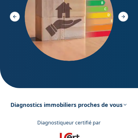
Diagno
Slide précédente
Slide s
DPE – Diagnostic de Performance
énergétique
Diagnostics immobiliers proches de vous
Diagnostiqueur certifié par